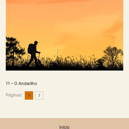
11 – O Andarilho
Páginas:
1
2
Início